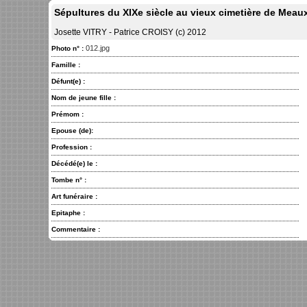
Sépultures du XIXe siècle au vieux cimetière de Meau
Josette VITRY - Patrice CROISY (c) 2012
012.jpg
Photo n° :
Famille :
Défunt(e) :
Nom de jeune fille :
Prémom :
Epouse (de):
Profession :
Décédé(e) le :
Tombe n° :
Art funéraire :
Epitaphe :
Commentaire :