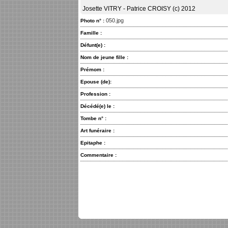
Josette VITRY - Patrice CROISY (c) 2012
050.jpg
Photo n° :
Famille :
Défunt(e) :
Nom de jeune fille :
Prémom :
Epouse (de):
Profession :
Décédé(e) le :
Tombe n° :
Art funéraire :
Epitaphe :
Commentaire :