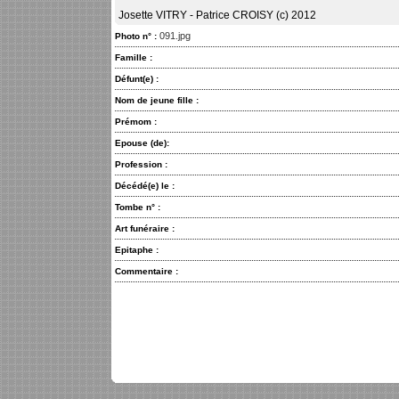
Josette VITRY - Patrice CROISY (c) 2012
091.jpg
Photo n° :
Famille :
Défunt(e) :
Nom de jeune fille :
Prémom :
Epouse (de):
Profession :
Décédé(e) le :
Tombe n° :
Art funéraire :
Epitaphe :
Commentaire :