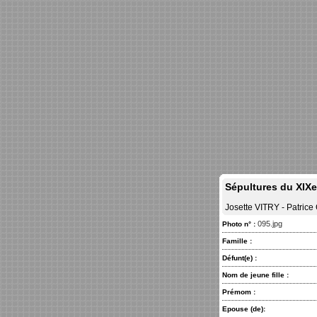
Sépultures du XIXe
Josette VITRY - Patric
095.jpg
Photo n° :
Famille :
Défunt(e) :
Nom de jeune fille :
Prémom :
Epouse (de):