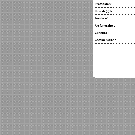
Profession :
Décédé(e) le :
Tombe n° :
Art funéraire :
Epitaphe :
Commentaire :