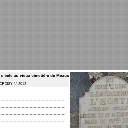
 siècle au vieux cimetière de Meaux
e CROISY (c) 2012