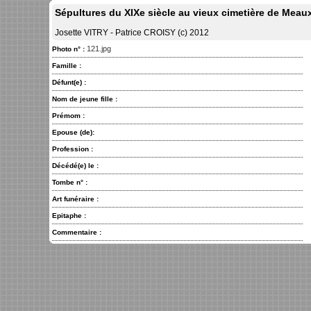
Sépultures du XIXe siècle au vieux cimetière de Meau
Josette VITRY - Patrice CROISY (c) 2012
121.jpg
Photo n° :
Famille :
Défunt(e) :
Nom de jeune fille :
Prémom :
Epouse (de):
Profession :
Décédé(e) le :
Tombe n° :
Art funéraire :
Epitaphe :
Commentaire :