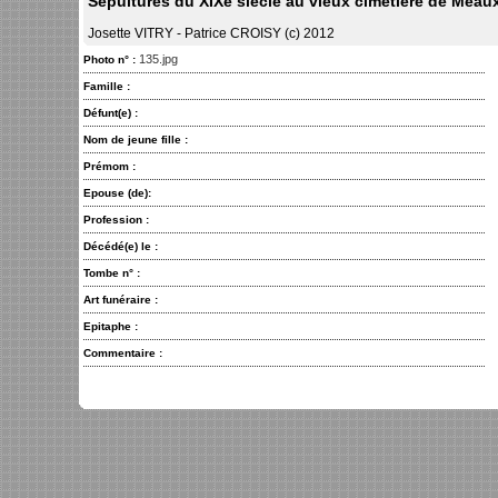
Sépultures du XIXe siècle au vieux cimetière de Meau
Josette VITRY - Patrice CROISY (c) 2012
135.jpg
Photo n° :
Famille :
Défunt(e) :
Nom de jeune fille :
Prémom :
Epouse (de):
Profession :
Décédé(e) le :
Tombe n° :
Art funéraire :
Epitaphe :
Commentaire :